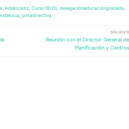
a
,
Adiáncádiz
,
Curso19/20
,
delegacióneducacióngranada
,
andalucia
,
juntadirectiva
SIGUIENT
Entrada
de
Reunión con el Director General d
siguiente:
Planificación y Centro
a
 Educación
IDE
e Formación del Profesorado
OES
A