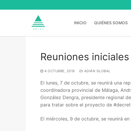
Ir
al
contenido
INICIO
QUIÉNES SOMOS
Reuniones iniciales
Buscar:
4 OCTUBRE, 2019
ADIÁN GLOBAL
El lunes, 7 de octubre, se reunirá una r
coordinadora provincial de Málaga, Andr
González Dengra, presidente regional de 
para tratar sobre el proyecto de #decre
El miércoles, 9 de octubre, se reunirá en
Inicio