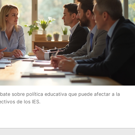
a
 Educación
IDE
ate sobre política educativa que puede afectar a la
ctivos de los IES.
e Formación del Profesorado
OES
A