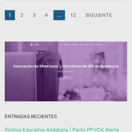
Paginación
1
2
3
4
…
12
SIGUIENTE
de
entradas
ENTRADAS RECIENTES
Política Educativa Andalucía | Pacto PP-VOX Alerta