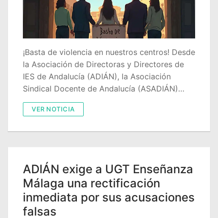
Quiénes somos
Delegaciones
Adián Almería
Noticias
¡Basta de violencia en nuestros centros! Desde
la Asociación de Directoras y Directores de
Adián Cádiz
Enlaces
IES de Andalucía (ADIÁN), la Asociación
Sindical Docente de Andalucía (ASADIÁN)…
Adián Córdoba
Consejería de Educación
Contacto
VER NOTICIA
Adián Granada
FEDADi
Hazte Socio
Adián Huelva
Normativa ADIDE
Adián Jaén
Aula Virtual de Formación del Profesorado
ADIÁN exige a UGT Enseñanza
Adián Málaga
Portal AVERROES
Málaga una rectificación
inmediata por sus acusaciones
Adián Sevilla
Portal SÉNECA
falsas