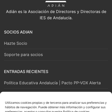
Adián es la Asociación de Directores y Directoras de
IES de Andalucía.
SOCIOS ADIAN
Hazte Socio
Soporte para socios
ENTRADAS RECIENTES
Política Educativa Andalucía | Pacto PP-VOX Alerta
2 agosto, 2026
Utilizamos cookies propias y de terceros para analizar sus preferencias y
hábitos de navegación. Puede obtener más información y configurar sus
LEGAL Y SOPORTE
preferencias, aceptar o consultar nuestra Política de cookies.