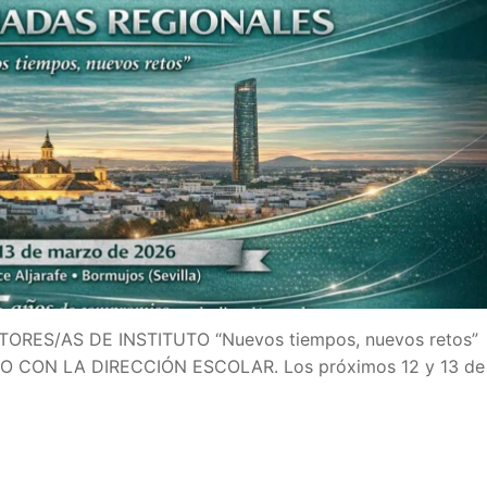
a
 Educación
IDE
RES/AS DE INSTITUTO “Nuevos tiempos, nuevos retos”
CON LA DIRECCIÓN ESCOLAR. Los próximos 12 y 13 de
e Formación del Profesorado
OES
A