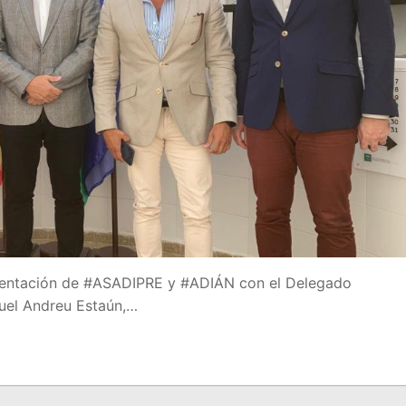
a
 Educación
IDE
resentación de #ASADIPRE y #ADIÁN con el Delegado
guel Andreu Estaún,…
e Formación del Profesorado
OES
A