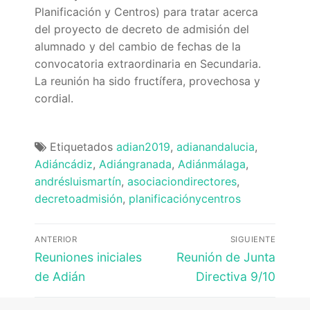
Quiénes somos
Planificación y Centros) para tratar acerca
del proyecto de decreto de admisión del
Delegaciones
alumnado y del cambio de fechas de la
convocatoria extraordinaria en Secundaria.
Adián Almería
Noticias
La reunión ha sido fructífera, provechosa y
cordial.
Adián Cádiz
Enlaces
Adián Córdoba
Consejería de Educación
Contacto
Etiquetados
adian2019
,
adianandalucia
,
Adián Granada
FEDADi
Hazte Socio
Adiáncádiz
,
Adiángranada
,
Adiánmálaga
,
andrésluismartín
,
asociaciondirectores
,
Adián Huelva
Normativa ADIDE
decretoadmisión
,
planificaciónycentros
Adián Jaén
Aula Virtual de Formación del Profesorado
Navegación
ANTERIOR
SIGUIENTE
Adián Málaga
Portal AVERROES
de
Entrada
Entrada
Reuniones iniciales
Reunión de Junta
anterior:
siguiente:
entradas
de Adián
Directiva 9/10
Adián Sevilla
Portal SÉNECA