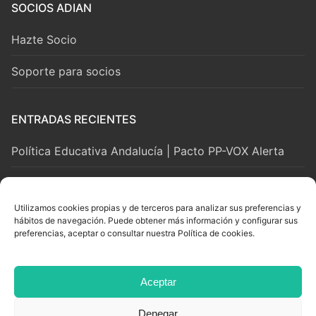
SOCIOS ADIAN
Hazte Socio
Soporte para socios
ENTRADAS RECIENTES
Política Educativa Andalucía | Pacto PP-VOX Alerta
2 agosto, 2026
Utilizamos cookies propias y de terceros para analizar sus preferencias y
hábitos de navegación. Puede obtener más información y configurar sus
LEGAL Y SOPORTE
preferencias, aceptar o consultar nuestra Política de cookies.
Aviso Legal
Aceptar
Privacidad y Cookies
Denegar