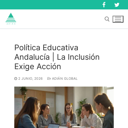
Ir
al
contenido
Buscar:
Política Educativa
Andalucía | La Inclusión
Buscar:
Exige Acción
2 JUNIO, 2026
ADIÁN GLOBAL
Inicio