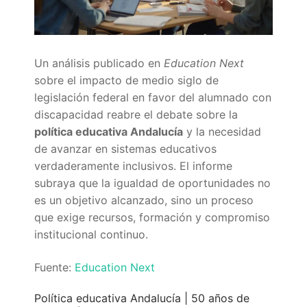
Quiénes somos
Delegaciones
Un análisis publicado en
Education Next
Adián Almería
Noticias
sobre el impacto de medio siglo de
legislación federal en favor del alumnado con
Adián Cádiz
Enlaces
discapacidad reabre el debate sobre la
Adián Córdoba
Consejería de Educación
Contacto
política educativa Andalucía
y la necesidad
de avanzar en sistemas educativos
Adián Granada
FEDADi
Hazte Socio
verdaderamente inclusivos. El informe
subraya que la igualdad de oportunidades no
Adián Huelva
Normativa ADIDE
es un objetivo alcanzado, sino un proceso
que exige recursos, formación y compromiso
Adián Jaén
Aula Virtual de Formación del Profesorado
institucional continuo.
Adián Málaga
Portal AVERROES
Fuente:
Education Next
Adián Sevilla
Portal SÉNECA
Política educativa Andalucía | 50 años de