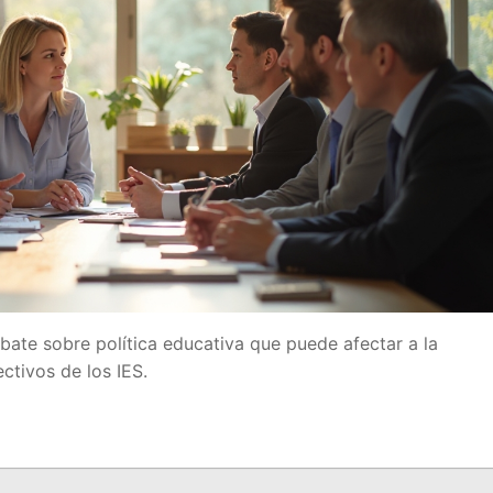
a
 Educación
IDE
ate sobre política educativa que puede afectar a la
ctivos de los IES.
e Formación del Profesorado
OES
A