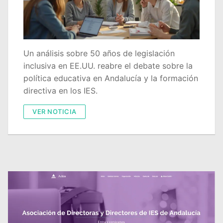
Quiénes somos
Delegaciones
Adián Almería
Noticias
Un análisis sobre 50 años de legislación
inclusiva en EE.UU. reabre el debate sobre la
Adián Cádiz
Enlaces
política educativa en Andalucía y la formación
directiva en los IES.
Adián Córdoba
Consejería de Educación
Contacto
VER NOTICIA
Adián Granada
FEDADi
Hazte Socio
Adián Huelva
Normativa ADIDE
Adián Jaén
Aula Virtual de Formación del Profesorado
Adián Málaga
Portal AVERROES
Adián Sevilla
Portal SÉNECA