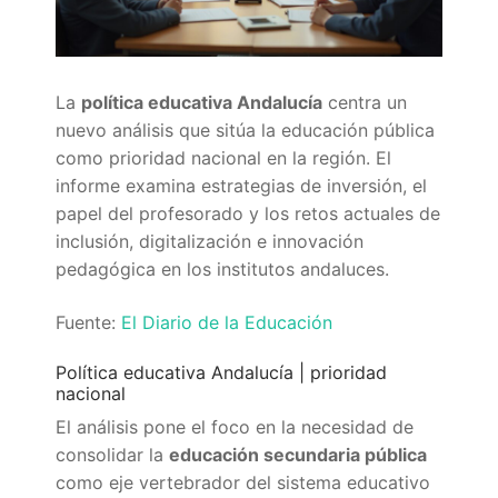
Quiénes somos
Delegaciones
La
política educativa Andalucía
centra un
Adián Almería
Noticias
nuevo análisis que sitúa la educación pública
como prioridad nacional en la región. El
Adián Cádiz
Enlaces
informe examina estrategias de inversión, el
Adián Córdoba
Consejería de Educación
Contacto
papel del profesorado y los retos actuales de
inclusión, digitalización e innovación
Adián Granada
FEDADi
Hazte Socio
pedagógica en los institutos andaluces.
Adián Huelva
Normativa ADIDE
Fuente:
El Diario de la Educación
Adián Jaén
Aula Virtual de Formación del Profesorado
Política educativa Andalucía | prioridad
nacional
Adián Málaga
Portal AVERROES
El análisis pone el foco en la necesidad de
Adián Sevilla
Portal SÉNECA
consolidar la
educación secundaria pública
como eje vertebrador del sistema educativo