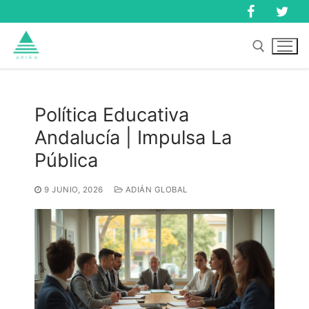
Ir
al
contenido
Buscar:
Política Educativa
Andalucía | Impulsa La
Buscar:
Pública
9 JUNIO, 2026
ADIÁN GLOBAL
Inicio