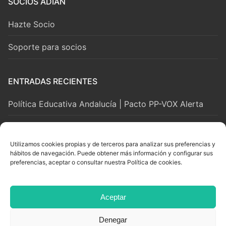
SOCIOS ADIAN
Hazte Socio
Soporte para socios
ENTRADAS RECIENTES
Política Educativa Andalucía | Pacto PP-VOX Alerta
2 agosto, 2026
Utilizamos cookies propias y de terceros para analizar sus preferencias y
hábitos de navegación. Puede obtener más información y configurar sus
LEGAL Y SOPORTE
preferencias, aceptar o consultar nuestra Política de cookies.
Aviso Legal
Aceptar
Privacidad y Cookies
Denegar