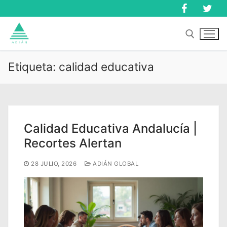
Ir
al
contenido
Etiqueta:
calidad educativa
Buscar:
Buscar:
Calidad Educativa Andalucía |
Recortes Alertan
28 JULIO, 2026
ADIÁN GLOBAL
Inicio