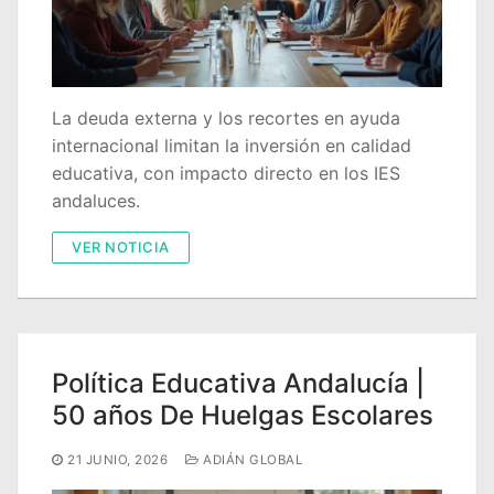
Quiénes somos
Delegaciones
Adián Almería
Noticias
La deuda externa y los recortes en ayuda
internacional limitan la inversión en calidad
Adián Cádiz
Enlaces
educativa, con impacto directo en los IES
andaluces.
Adián Córdoba
Consejería de Educación
Contacto
VER NOTICIA
Adián Granada
FEDADi
Hazte Socio
Adián Huelva
Normativa ADIDE
Adián Jaén
Aula Virtual de Formación del Profesorado
Política Educativa Andalucía |
Adián Málaga
Portal AVERROES
50 años De Huelgas Escolares
Adián Sevilla
Portal SÉNECA
21 JUNIO, 2026
ADIÁN GLOBAL