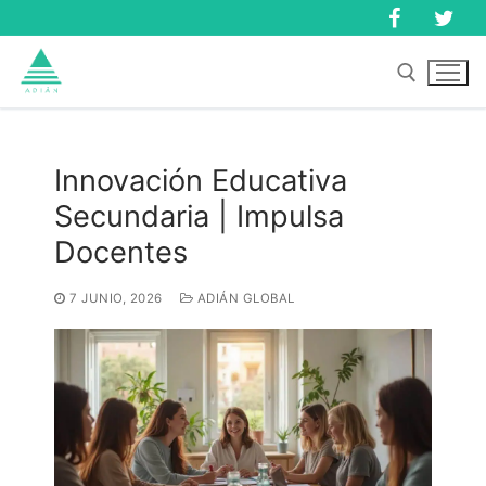
Ir
al
contenido
Buscar:
Innovación Educativa
Secundaria | Impulsa
Buscar:
Docentes
7 JUNIO, 2026
ADIÁN GLOBAL
Inicio