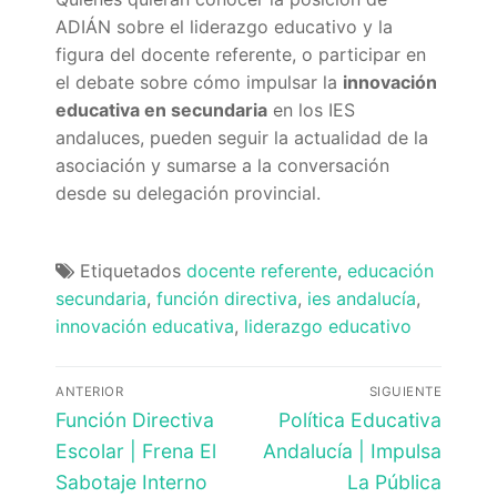
ADIÁN sobre el liderazgo educativo y la
figura del docente referente, o participar en
el debate sobre cómo impulsar la
innovación
educativa en secundaria
en los IES
andaluces, pueden seguir la actualidad de la
asociación y sumarse a la conversación
desde su delegación provincial.
Etiquetados
docente referente
,
educación
secundaria
,
función directiva
,
ies andalucía
,
innovación educativa
,
liderazgo educativo
Navegación
ANTERIOR
SIGUIENTE
de
Entrada
Entrada
Función Directiva
Política Educativa
anterior:
siguiente:
entradas
Escolar | Frena El
Andalucía | Impulsa
Sabotaje Interno
La Pública