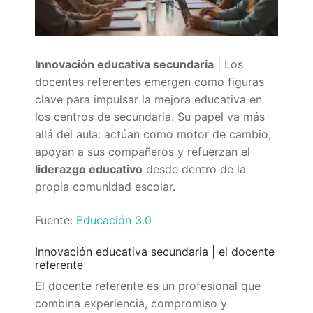
Quiénes somos
Delegaciones
Innovación educativa secundaria
| Los
Adián Almería
Noticias
docentes referentes emergen como figuras
clave para impulsar la mejora educativa en
Adián Cádiz
Enlaces
los centros de secundaria. Su papel va más
Adián Córdoba
Consejería de Educación
Contacto
allá del aula: actúan como motor de cambio,
apoyan a sus compañeros y refuerzan el
Adián Granada
FEDADi
Hazte Socio
liderazgo educativo
desde dentro de la
propia comunidad escolar.
Adián Huelva
Normativa ADIDE
Fuente:
Educación 3.0
Adián Jaén
Aula Virtual de Formación del Profesorado
Innovación educativa secundaria | el docente
Adián Málaga
Portal AVERROES
referente
Adián Sevilla
Portal SÉNECA
El docente referente es un profesional que
combina experiencia, compromiso y