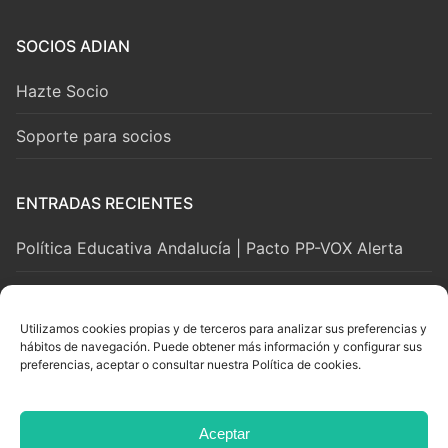
SOCIOS ADIAN
Hazte Socio
Soporte para socios
ENTRADAS RECIENTES
Política Educativa Andalucía | Pacto PP-VOX Alerta
2 agosto, 2026
Utilizamos cookies propias y de terceros para analizar sus preferencias y
hábitos de navegación. Puede obtener más información y configurar sus
LEGAL Y SOPORTE
preferencias, aceptar o consultar nuestra Política de cookies.
Aviso Legal
Aceptar
Privacidad y Cookies