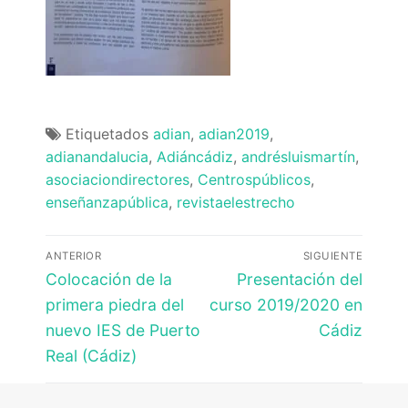
Etiquetados
adian
,
adian2019
,
adianandalucia
,
Adiáncádiz
,
andrésluismartín
,
asociaciondirectores
,
Centrospúblicos
,
enseñanzapública
,
revistaelestrecho
Navegación
ANTERIOR
SIGUIENTE
de
Entrada
Entrada
Colocación de la
Presentación del
anterior:
siguiente:
entradas
primera piedra del
curso 2019/2020 en
nuevo IES de Puerto
Cádiz
Real (Cádiz)