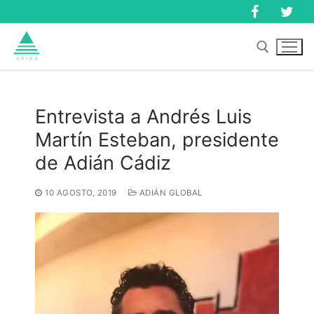
Ir
al
contenido
Buscar:
Entrevista a Andrés Luis
Martín Esteban, presidente
Buscar:
de Adián Cádiz
10 AGOSTO, 2019
ADIÁN GLOBAL
Inicio