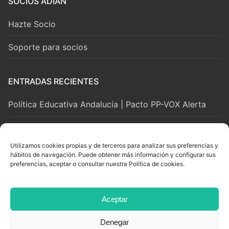
SOCIOS ADIAN
Hazte Socio
Soporte para socios
ENTRADAS RECIENTES
Política Educativa Andalucía | Pacto PP-VOX Alerta
2 agosto, 2026
Utilizamos cookies propias y de terceros para analizar sus preferencias y
hábitos de navegación. Puede obtener más información y configurar sus
LEGAL Y SOPORTE
preferencias, aceptar o consultar nuestra Política de cookies.
Aviso Legal
Aceptar
Privacidad y Cookies
Denegar