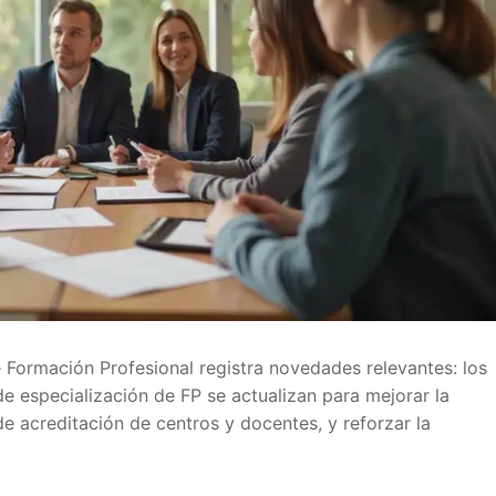
a
 Educación
IDE
 Formación Profesional registra novedades relevantes: los
e Formación del Profesorado
e especialización de FP se actualizan para mejorar la
 de acreditación de centros y docentes, y reforzar la
OES
A