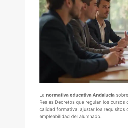
Quiénes somos
Delegaciones
Adián Almería
Noticias
Adián Cádiz
Enlaces
Adián Córdob
Consejería de
Contacto
Adián Granada
FEDADi
Hazte Socio
Adián Huelva
Normativa AD
La
normativa educativa Andalucía
sobre
Adián Jaén
Aula Virtual d
Reales Decretos que regulan los cursos d
calidad formativa, ajustar los requisitos
Adián Málaga
Portal AVERR
empleabilidad del alumnado.
Adián Sevilla
Portal SÉNEC