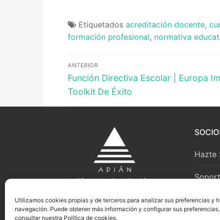
Etiquetados
acreditación docente
,
cu
formación profesional
,
normativa educat
Navegación
ANTERIOR
Entrada
de
Función Directiva Escolar | Europa I
anterior:
Toolkit De Éxito
entradas
SOCIO
Hazte 
Soport
Adián es la Asociación de
Directores y Directoras de IES de
Utilizamos cookies propias y de terceros para analizar sus preferencias y h
Andalucía.
navegación. Puede obtener más información y configurar sus preferencias,
consultar nuestra Política de cookies.