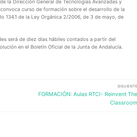
 de la Dirección General de Tecnologías Avanzadas y
 convoca curso de formación sobre el desarrollo de la
culo 134.1 de la Ley Orgánica 2/2006, de 3 de mayo, de
des será de diez días hábiles contados a partir del
olución en el Boletín Oficial de la Junta de Andalucía.
a
 Educación
SIGUIENT
IDE
Entrada
FORMACIÓN: Aulas RTCI- Reinvent Th
siguiente:
Classroo
e Formación del Profesorado
OES
A