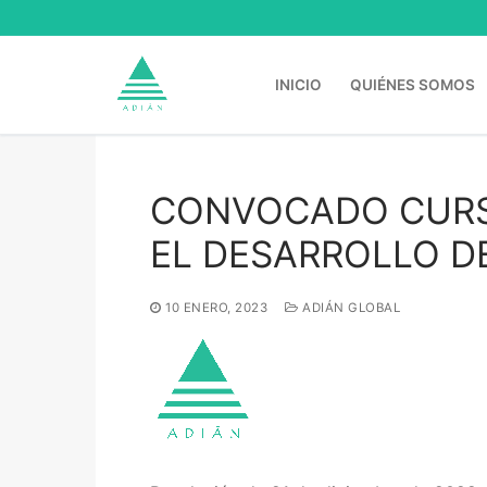
Ir
al
contenido
INICIO
QUIÉNES SOMOS
CONVOCADO CURS
Buscar:
EL DESARROLLO D
10 ENERO, 2023
ADIÁN GLOBAL
Inicio