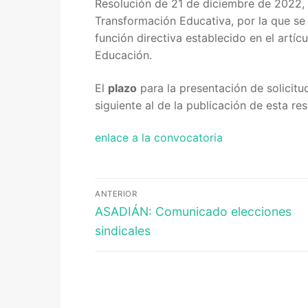
Resolución de 21 de diciembre de 2022,
Transformación Educativa, por la que se
Quiénes somos
función directiva establecido en el artí
Educación.
Delegaciones
Adián Almería
Noticias
El
plazo
para la presentación de solicitu
siguiente al de la publicación de esta res
Adián Cádiz
Enlaces
enlace a la convocatoria
Adián Córdob
Consejería de
Contacto
Adián Granada
FEDADi
Hazte Socio
Navegación
ANTERIOR
Adián Huelva
Normativa AD
Entrada
de
ASADIÁN: Comunicado elecciones
anterior:
sindicales
Adián Jaén
Aula Virtual d
entradas
Adián Málaga
Portal AVERR
Adián Sevilla
Portal SÉNEC