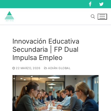
Ir
al
contenido
Buscar:
Innovación Educativa
Secundaria | FP Dual
Buscar:
Impulsa Empleo
22 MARZO, 2026
ADIÁN GLOBAL
Inicio