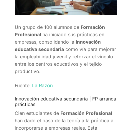
Quiénes somos
Delegaciones
Un grupo de 100 alumnos de
Formación
Adián Almería
Noticias
Profesional
ha iniciado sus prácticas en
empresas, consolidando la
innovación
Adián Cádiz
Enlaces
educativa secundaria
como vía para mejorar
Adián Córdoba
Consejería de Educación
Contacto
la empleabilidad juvenil y reforzar el vínculo
entre los centros educativos y el tejido
Adián Granada
FEDADi
Hazte Socio
productivo.
Adián Huelva
Normativa ADIDE
Fuente:
La Razón
Adián Jaén
Aula Virtual de Formación del Profesorado
Innovación educativa secundaria | FP arranca
prácticas
Adián Málaga
Portal AVERROES
Cien estudiantes de
Formación Profesional
Adián Sevilla
Portal SÉNECA
han dado el paso de la teoría a la práctica al
incorporarse a empresas reales. Esta