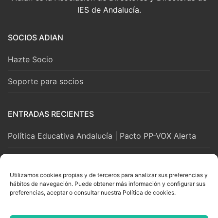
IES de Andalucía.
SOCIOS ADIAN
Hazte Socio
Soporte para socios
ENTRADAS RECIENTES
Política Educativa Andalucía | Pacto PP-VOX Alerta
2 agosto, 2026
Utilizamos cookies propias y de terceros para analizar sus preferencias y
hábitos de navegación. Puede obtener más información y configurar sus
LEGAL Y SOPORTE
preferencias, aceptar o consultar nuestra Política de cookies.
Aviso Legal