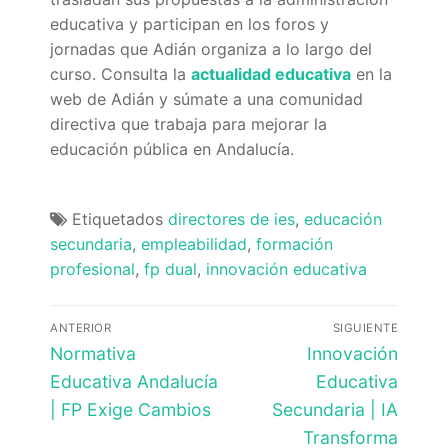
educativa y participan en los foros y
jornadas que Adián organiza a lo largo del
curso. Consulta la
actualidad educativa
en la
web de Adián y súmate a una comunidad
directiva que trabaja para mejorar la
educación pública en Andalucía.
Etiquetados
directores de ies
,
educación
secundaria
,
empleabilidad
,
formación
profesional
,
fp dual
,
innovación educativa
Navegación
ANTERIOR
SIGUIENTE
de
Entrada
Entrada
Normativa
Innovación
anterior:
siguiente:
entradas
Educativa Andalucía
Educativa
| FP Exige Cambios
Secundaria | IA
Transforma