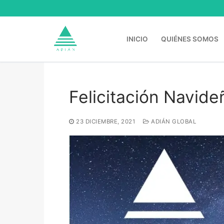
Ir
al
contenido
INICIO
QUIÉNES SOMOS
Felicitación Navid
Buscar:
23 DICIEMBRE, 2021
ADIÁN GLOBAL
Inicio