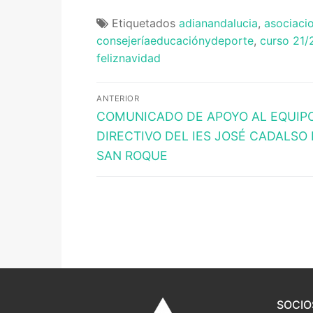
Portal IEDA
Etiquetados
adianandalucia
,
asociaci
consejeríaeducaciónydeporte
,
curso 21/
feliznavidad
Navegación
ANTERIOR
Entrada
de
COMUNICADO DE APOYO AL EQUIP
anterior:
DIRECTIVO DEL IES JOSÉ CADALSO
entradas
SAN ROQUE
SOCIO