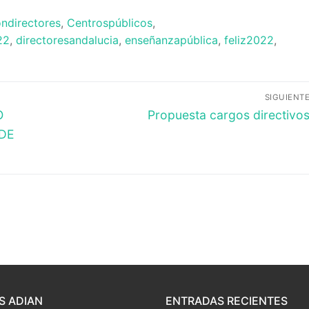
ondirectores
,
Centrospúblicos
,
22
,
directoresandalucia
,
enseñanzapública
,
feliz2022
,
SIGUIENT
Entrada
O
Propuesta cargos directivo
siguiente:
 DE
S ADIAN
ENTRADAS RECIENTES