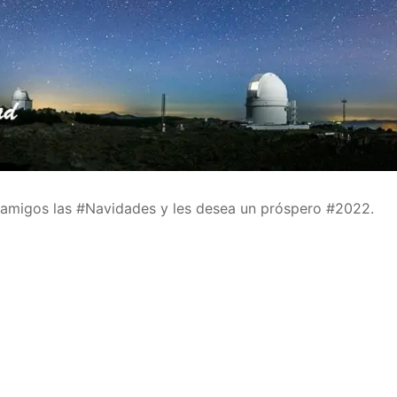
a
 Educación
y amigos las #Navidades y les desea un próspero #2022.
IDE
e Formación del Profesorado
OES
A