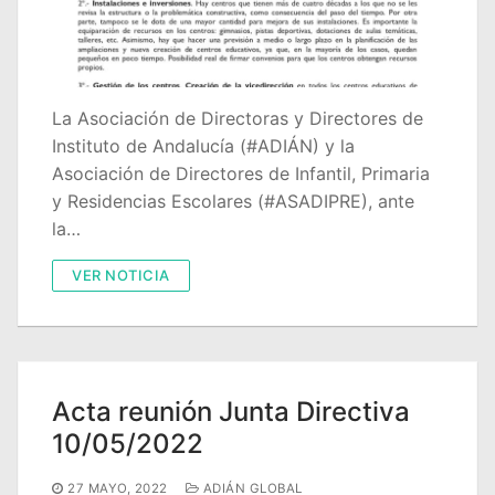
Quiénes somos
Delegaciones
Adián Almería
Noticias
La Asociación de Directoras y Directores de
Instituto de Andalucía (#ADIÁN) y la
Adián Cádiz
Enlaces
Asociación de Directores de Infantil, Primaria
y Residencias Escolares (#ASADIPRE), ante
Adián Córdoba
Consejería de Educación
Contacto
la…
Adián Granada
FEDADi
Hazte Socio
VER NOTICIA
Adián Huelva
Normativa ADIDE
Adián Jaén
Aula Virtual de Formación del Profesorado
Adián Málaga
Portal AVERROES
Acta reunión Junta Directiva
10/05/2022
Adián Sevilla
Portal SÉNECA
27 MAYO, 2022
ADIÁN GLOBAL