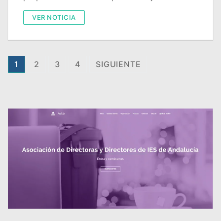
VER NOTICIA
Paginación
1
2
3
4
SIGUIENTE
de
entradas