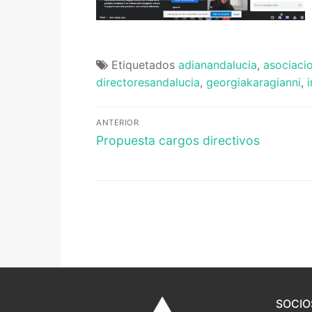
Portal IEDA
Etiquetados
adianandalucia
,
asociaci
directoresandalucia
,
georgiakaragianni
,
Navegación
ANTERIOR
Entrada
de
Propuesta cargos directivos
anterior:
entradas
SOCIO