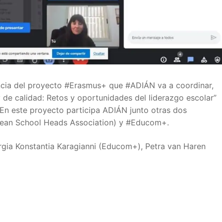
encia del proyecto #Erasmus+ que #ADIÁN va a coordinar,
y de calidad: Retos y oportunidades del liderazgo escolar”
a
 Educación
 este proyecto participa ADIÁN junto otras dos
pean School Heads Association) y #Educom+.
rgia Konstantia Karagianni (Educom+), Petra van Haren
IDE
e Formación del Profesorado
OES
A