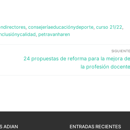
ondirectores
,
consejeríaeducaciónydeporte
,
curso 21/22
,
inclusiónycalidad
,
petravanharen
SIGUIENT
Entrada
24 propuestas de reforma para la mejora d
siguiente:
la profesión docent
S ADIAN
ENTRADAS RECIENTES