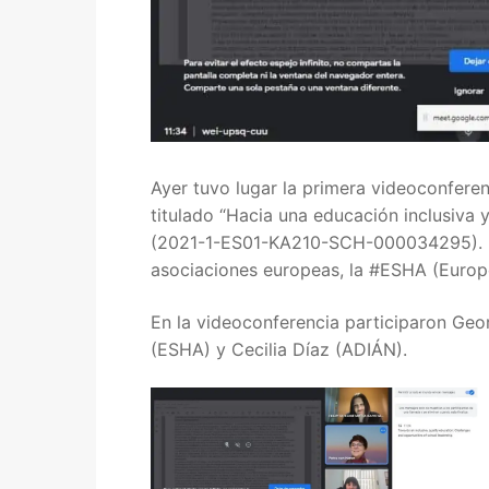
Quiénes somos
Delegaciones
Adián Almería
Noticias
Adián Cádiz
Enlaces
Ayer tuvo lugar la primera videoconfer
titulado “Hacia una educación inclusiva 
Adián Córdob
Consejería de
Contacto
(2021-1-ES01-KA210-SCH-000034295). En
asociaciones europeas, la #ESHA (Euro
Adián Granada
FEDADi
Hazte Socio
En la videoconferencia participaron Geo
Adián Huelva
Normativa AD
(ESHA) y Cecilia Díaz (ADIÁN).
Adián Jaén
Aula Virtual d
Adián Málaga
Portal AVERR
Adián Sevilla
Portal SÉNEC