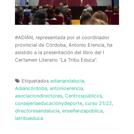
Quiénes somos
Delegaciones
Adián Almería
Noticias
#ADIÁN, representada por el coordinador
Adián Cádiz
Enlaces
provincial de Córdoba, Antonio Erencia, ha
asistido a la presentación del libro del I
Adián Córdoba
Consejería de Educación
Contacto
Certamen Literario “La Tribu Educa”.
Adián Granada
FEDADi
Hazte Socio
Etiquetados
adianandalucia
,
Adián Huelva
Normativa ADIDE
Adiáncórdoba
,
antonioerencia
,
asociaciondirectores
,
Centrospúblicos
,
Adián Jaén
Aula Virtual de Formación del Profesorado
consejeríaeducaciónydeporte
,
curso 21/22
,
Adián Málaga
Portal AVERROES
directoresandalucia
,
enseñanzapública
,
latribueduca
Adián Sevilla
Portal SÉNECA
Navegación