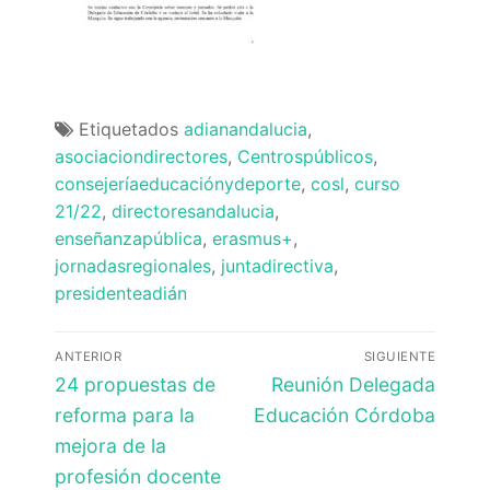
Etiquetados
adianandalucia
,
asociaciondirectores
,
Centrospúblicos
,
consejeríaeducaciónydeporte
,
cosl
,
curso
21/22
,
directoresandalucia
,
enseñanzapública
,
erasmus+
,
jornadasregionales
,
juntadirectiva
,
presidenteadián
Navegación
ANTERIOR
SIGUIENTE
de
Entrada
Entrada
24 propuestas de
Reunión Delegada
anterior:
siguiente:
entradas
reforma para la
Educación Córdoba
mejora de la
profesión docente