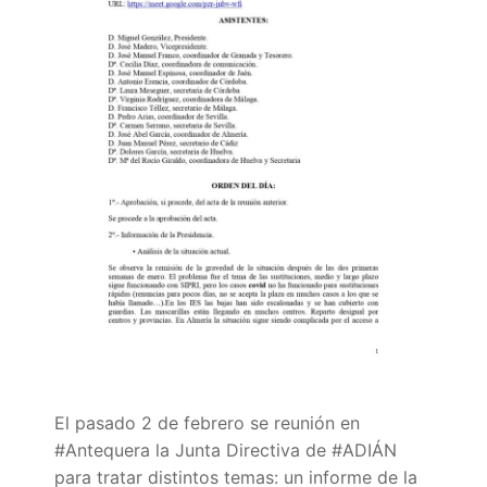
Quiénes somos
Delegaciones
Adián Almería
Noticias
Adián Cádiz
Enlaces
Adián Córdoba
Consejería de Educación
Contacto
Adián Granada
FEDADi
Hazte Socio
Adián Huelva
Normativa ADIDE
Adián Jaén
Aula Virtual de Formación del Profesorado
Adián Málaga
Portal AVERROES
El pasado 2 de febrero se reunión en
Adián Sevilla
Portal SÉNECA
#Antequera la Junta Directiva de #ADIÁN
para tratar distintos temas: un informe de la