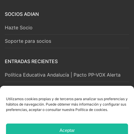
SOCIOS ADIAN
Hazte Socio
Soporte para socios
ENTRADAS RECIENTES
Política Educativa Andalucía | Pacto PP-VOX Alerta
2 agosto, 2026
Utilizamos cookies propias y de terceros para analizar sus preferencias y
hábitos de navegación. Puede obtener más información y configurar sus
LEGAL Y SOPORTE
preferencias, aceptar o consultar nuestra Política de cookies.
Aviso Legal
Aceptar
Privacidad y Cookies