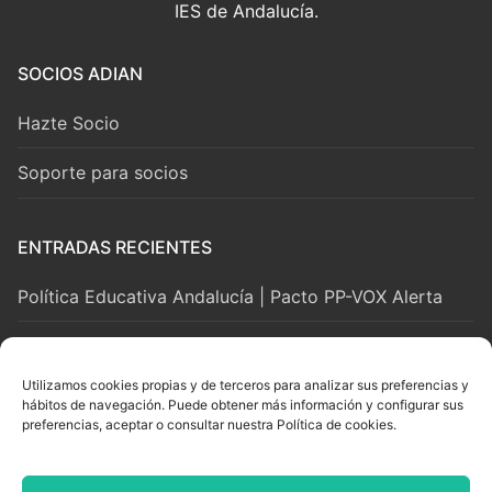
IES de Andalucía.
SOCIOS ADIAN
Hazte Socio
Soporte para socios
ENTRADAS RECIENTES
Política Educativa Andalucía | Pacto PP-VOX Alerta
2 agosto, 2026
Utilizamos cookies propias y de terceros para analizar sus preferencias y
hábitos de navegación. Puede obtener más información y configurar sus
LEGAL Y SOPORTE
preferencias, aceptar o consultar nuestra Política de cookies.
Aviso Legal