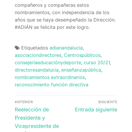
Quiénes somos
compañeros y compañeras estos
nombramientos, con independencia de los
Delegaciones
años que se haya desempeñado la Dirección.
#ADIÁN se felicita por este logro.
Adián Almería
Noticias
Adián Cádiz
Enlaces
Etiquetados
adianandalucia
,
asociaciondirectores
,
Centrospúblicos
,
Adián Córdoba
Consejería de Educación
Contacto
consejeríaeducaciónydeporte
,
curso 20/21
,
Adián Granada
FEDADi
Hazte Socio
directoresandalucia
,
enseñanzapública
,
nombramientos extraordinarios
,
Adián Huelva
Normativa ADIDE
reconocimiento función directiva
Adián Jaén
Aula Virtual de Formación del Profesorado
Navegación
ANTERIOR
SIGUIENTE
Adián Málaga
Portal AVERROES
de
Entrada
Entrada
Reelección de
Entrada siguiente
anterior:
siguiente:
entradas
Presidente y
Adián Sevilla
Portal SÉNECA
Vicepresidente de