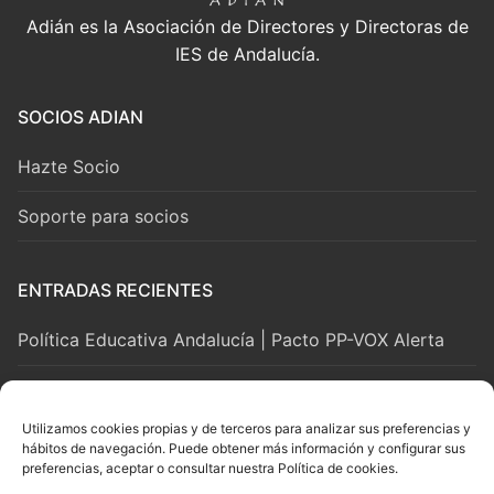
Adián es la Asociación de Directores y Directoras de
IES de Andalucía.
SOCIOS ADIAN
Hazte Socio
Soporte para socios
ENTRADAS RECIENTES
Política Educativa Andalucía | Pacto PP-VOX Alerta
2 agosto, 2026
Utilizamos cookies propias y de terceros para analizar sus preferencias y
hábitos de navegación. Puede obtener más información y configurar sus
LEGAL Y SOPORTE
preferencias, aceptar o consultar nuestra Política de cookies.