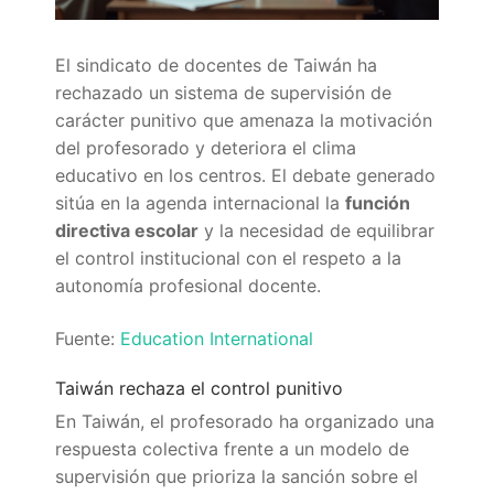
Quiénes somos
Delegaciones
El sindicato de docentes de Taiwán ha
rechazado un sistema de supervisión de
Adián Almería
Noticias
carácter punitivo que amenaza la motivación
del profesorado y deteriora el clima
Adián Cádiz
Enlaces
educativo en los centros. El debate generado
sitúa en la agenda internacional la
función
Adián Córdoba
Consejería de Educación
Contacto
directiva escolar
y la necesidad de equilibrar
Adián Granada
FEDADi
el control institucional con el respeto a la
Hazte Socio
autonomía profesional docente.
Adián Huelva
Normativa ADIDE
Fuente:
Education International
Adián Jaén
Aula Virtual de Formación del Profesorado
Taiwán rechaza el control punitivo
Adián Málaga
Portal AVERROES
En Taiwán, el profesorado ha organizado una
respuesta colectiva frente a un modelo de
Adián Sevilla
Portal SÉNECA
supervisión que prioriza la sanción sobre el