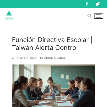
Ir
al
contenido
Buscar:
Función Directiva Escolar |
Taiwán Alerta Control
Buscar:
14 MAYO, 2026
ADIÁN GLOBAL
Inicio