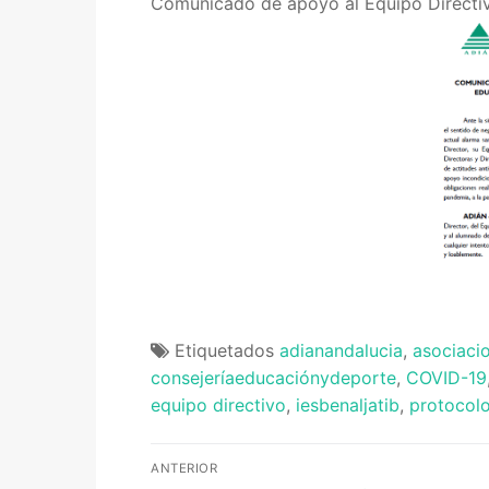
Comunicado de apoyo al Equipo Dir
Portal IEDA
Etiquetados
adianandalucia
,
asociaci
consejeríaeducaciónydeporte
,
COVID-19
equipo directivo
,
iesbenaljatib
,
protocol
Navegación
ANTERIOR