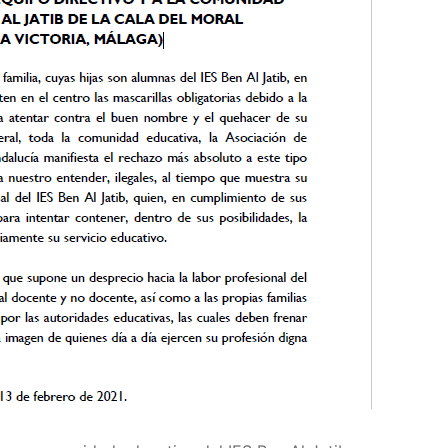
a
 Educación
IDE
e Formación del Profesorado
OES
A