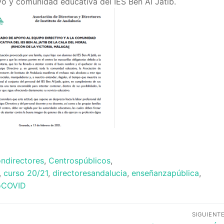
ectivo y comunidad educativa del IES Ben Al Jatib.
ondirectores
,
Centrospúblicos
,
,
curso 20/21
,
directoresandalucia
,
enseñanzapública
,
oCOVID
SIGUIENT