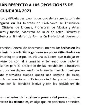
a
 Educación
IDE
e Formación del Profesorado
OES
A