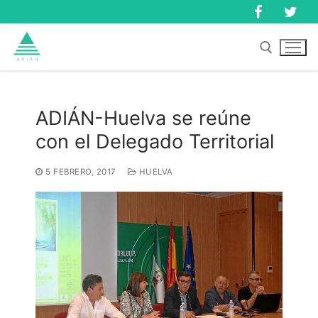
Ir
al
contenido
Buscar:
ADIÁN-Huelva se reúne
con el Delegado Territorial
Buscar:
5 FEBRERO, 2017
HUELVA
Inicio