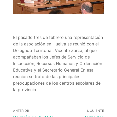
Quiénes somos
Delegaciones
Adián Almería
Noticias
El pasado tres de febrero una representación
Adián Cádiz
Enlaces
de la asociación en Huelva se reunió con el
Adián Córdoba
Consejería de Educación
Contacto
Delegado Territorial, Vicente Zarza, al que
acompañaban los Jefes de Servicio de
Adián Granada
FEDADi
Hazte Socio
Inspección, Recursos Humanos y Ordenación
Educativa y el Secretario General En esa
Adián Huelva
Normativa ADIDE
reunión se trató de las principales
preocupaciones de los centros escolares de
Adián Jaén
Aula Virtual de Formación del Profesorado
la provincia.
Adián Málaga
Portal AVERROES
Adián Sevilla
Portal SÉNECA
Navegación
ANTERIOR
SIGUIENTE
Entrada
Entrada