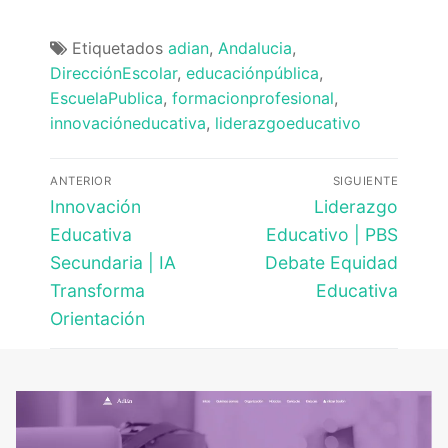
Etiquetados
adian
,
Andalucia
,
DirecciónEscolar
,
educaciónpública
,
EscuelaPublica
,
formacionprofesional
,
innovacióneducativa
,
liderazgoeducativo
Navegación
ANTERIOR
SIGUIENTE
de
Entrada
Entrada
Innovación
Liderazgo
anterior:
siguiente:
entradas
Educativa
Educativo | PBS
Secundaria | IA
Debate Equidad
Transforma
Educativa
Orientación