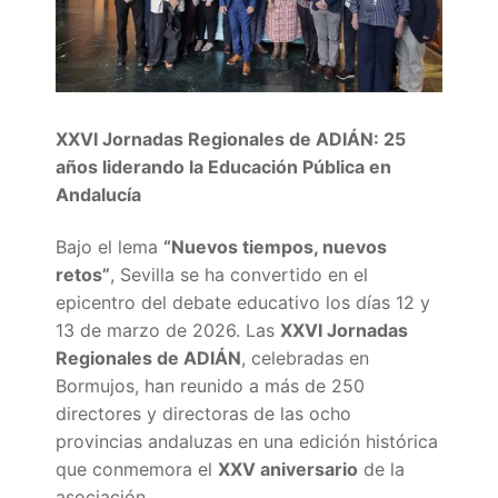
Quiénes somos
Delegaciones
Adián Almería
Noticias
XXVI Jornadas Regionales de ADIÁN: 25
Adián Cádiz
Enlaces
años liderando la Educación Pública en
Andalucía
Adián Córdoba
Consejería de Educación
Contacto
Bajo el lema
“Nuevos tiempos, nuevos
Adián Granada
FEDADi
Hazte Socio
retos”
, Sevilla se ha convertido en el
epicentro del debate educativo los días 12 y
Adián Huelva
Normativa ADIDE
13 de marzo de 2026. Las
XXVI Jornadas
Adián Jaén
Aula Virtual de Formación del Profesorado
Regionales de ADIÁN
, celebradas en
Bormujos, han reunido a más de 250
Adián Málaga
Portal AVERROES
directores y directoras de las ocho
provincias andaluzas en una edición histórica
Adián Sevilla
Portal SÉNECA
que conmemora el
XXV aniversario
de la
asociación.