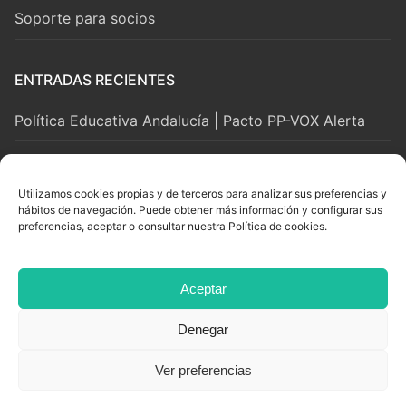
Soporte para socios
ENTRADAS RECIENTES
Política Educativa Andalucía | Pacto PP-VOX Alerta
2 agosto, 2026
Utilizamos cookies propias y de terceros para analizar sus preferencias y
hábitos de navegación. Puede obtener más información y configurar sus
LEGAL Y SOPORTE
preferencias, aceptar o consultar nuestra Política de cookies.
Aviso Legal
Aceptar
Privacidad y Cookies
Denegar
Ver preferencias
Copyright © 2026 Adian. Todos los derechos reservados.
Powered By
White Lion Studio