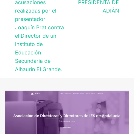
acusaciones
PRESIDENTA DE
realizadas por el
ADIÁN
presentador
Joaquín Prat contra
el Director de un
Instituto de
Educación
Secundaria de
Alhaurín El Grande.