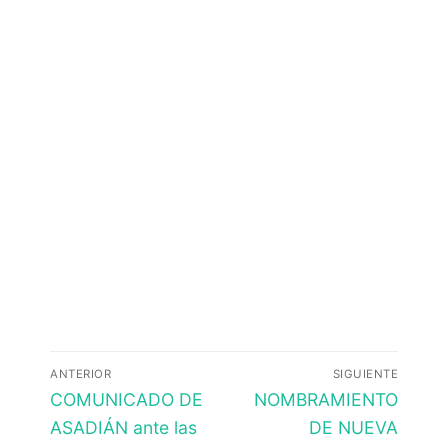
Navegación
ANTERIOR
SIGUIENTE
de
Entrada
Entrada
COMUNICADO DE
NOMBRAMIENTO
anterior:
siguiente:
entradas
ASADIÁN ante las
DE NUEVA