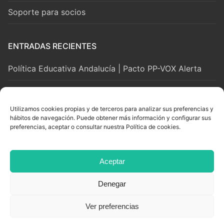
Soporte para socios
ENTRADAS RECIENTES
Política Educativa Andalucía | Pacto PP-VOX Alerta
2 agosto, 2026
Utilizamos cookies propias y de terceros para analizar sus preferencias y
hábitos de navegación. Puede obtener más información y configurar sus
LEGAL Y SOPORTE
preferencias, aceptar o consultar nuestra Política de cookies.
Aviso Legal
Aceptar
Privacidad y Cookies
Denegar
Ver preferencias
Copyright © 2026 Adian. Todos los derechos reservados.