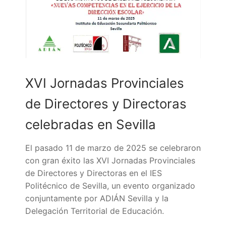
Quiénes somos
Delegaciones
Adián Almería
Noticias
Adián Cádiz
Enlaces
XVI Jornadas Provinciales
Adián Córdoba
Consejería de Educación
Contacto
de Directores y Directoras
Adián Granada
FEDADi
Hazte Socio
celebradas en Sevilla
Adián Huelva
Normativa ADIDE
El pasado 11 de marzo de 2025 se celebraron
con gran éxito las XVI Jornadas Provinciales
Adián Jaén
Aula Virtual de Formación del Profesorado
de Directores y Directoras en el IES
Adián Málaga
Portal AVERROES
Politécnico de Sevilla, un evento organizado
conjuntamente por ADIÁN Sevilla y la
Adián Sevilla
Portal SÉNECA
Delegación Territorial de Educación.