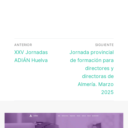
Navegación
ANTERIOR
SIGUIENTE
de
Entrada
Entrada
XXV Jornadas
Jornada provincial
anterior:
siguiente:
entradas
ADIÁN Huelva
de formación para
directores y
directoras de
Almería. Marzo
2025