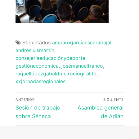
Etiquetados
amparogarcíaescarabajal
,
andrésluismartín
,
consejeríaeducaciónydeporte
,
gestióneconómica
,
josémanuelfranco
,
raquellópezgabaldón
,
rocíogiraldo
,
xxjornadasregionales
Navegación
ANTERIOR
SIGUIENTE
de
Entrada
Entrada
Sesión de trabajo
Asamblea general
anterior:
siguiente:
entradas
sobre Séneca
de Adián