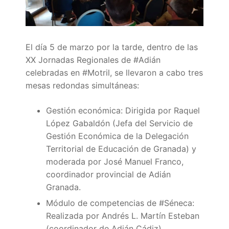
Quiénes somos
Delegaciones
El día 5 de marzo por la tarde, dentro de las
Adián Almería
Noticias
XX Jornadas Regionales de #Adián
celebradas en #Motril, se llevaron a cabo tres
Adián Cádiz
Enlaces
mesas redondas simultáneas:
Adián Córdoba
Consejería de Educación
Contacto
Gestión económica: Dirigida por Raquel
Adián Granada
FEDADi
Hazte Socio
López Gabaldón (Jefa del Servicio de
Gestión Económica de la Delegación
Adián Huelva
Normativa ADIDE
Territorial de Educación de Granada) y
moderada por José Manuel Franco,
Adián Jaén
Aula Virtual de Formación del Profesorado
coordinador provincial de Adián
Adián Málaga
Portal AVERROES
Granada.
Módulo de competencias de #Séneca:
Adián Sevilla
Portal SÉNECA
Realizada por Andrés L. Martín Esteban
(coordinador de Adián Cádiz).