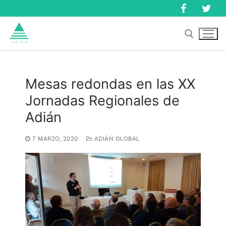
Ir
al
contenido
Buscar:
Mesas redondas en las XX
Jornadas Regionales de
Buscar:
Adián
7 MARZO, 2020
ADIÁN GLOBAL
Inicio