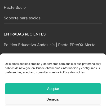
Hazte Socio
Soporte para socios
ENTRADAS RECIENTES
Política Educativa Andalucía | Pacto PP-VOX Alerta
2 agosto, 2026
Utilizamos cookies propias y de terceros para analizar sus preferencias y
hábitos de navegación. Puede obtener más información y configurar sus
LEGAL Y SOPORTE
preferencias, aceptar o consultar nuestra Política de cookies.
Aviso Legal
Aceptar
Privacidad y Cookies
Denegar