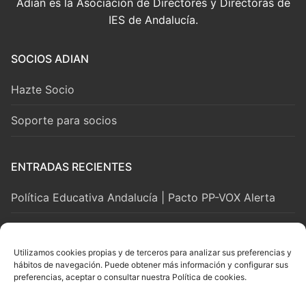
Adián es la Asociación de Directores y Directoras de
IES de Andalucía.
SOCIOS ADIAN
Hazte Socio
Soporte para socios
ENTRADAS RECIENTES
Política Educativa Andalucía | Pacto PP-VOX Alerta
2 agosto, 2026
Utilizamos cookies propias y de terceros para analizar sus preferencias y
hábitos de navegación. Puede obtener más información y configurar sus
LEGAL Y SOPORTE
preferencias, aceptar o consultar nuestra Política de cookies.
Aviso Legal