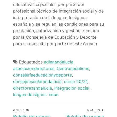
Quiénes somos
educativas especiales por parte del
profesional técnico de integración social y de
Delegaciones
interpretación de la lengua de signos
española y se regulan las condiciones para su
Adián Almería
Noticias
prestación, autorización y gestión, remitido
por la Consejería de Educación y Deporte
Adián Cádiz
Enlaces
para su consulta por parte de este órgano.
Adián Córdoba
Consejería de Educación
Contacto
Adián Granada
FEDADi
Hazte Socio
Etiquetados
adianandalucia
,
asociaciondirectores
,
Centrospúblicos
,
Adián Huelva
Normativa ADIDE
consejeríaeducaciónydeporte
,
consejoescolarandalucía
,
curso 20/21
,
Adián Jaén
Aula Virtual de Formación del Profesorado
directoresandalucia
,
integración social
,
lengua de signos
,
neae
Adián Málaga
Portal AVERROES
Navegación
Adián Sevilla
Portal SÉNECA
ANTERIOR
SIGUIENTE
de
Entrada
Entrada
Boletín de prensa
Boletín de prensa