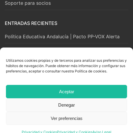
Soporte para socios
ENTRADAS RECIENTES
Política Educativa Andalucía | Pacto PP-VOX Alerta
2 agosto, 2026
Utilizamos cookies propias y de terceros para analizar sus preferencias y
hábitos de navegación. Puede obtener más información y configurar sus
LEGAL Y SOPORTE
preferencias, aceptar o consultar nuestra Política de cookies.
Aviso Legal
Aceptar
Privacidad y Cookies
Denegar
Ver preferencias
Copyright © 2026 Adian. Todos los derechos reservados.
Powered By
White Lion Studio
Privacidad y Cookies
Privacidad y Cookies
Aviso Legal