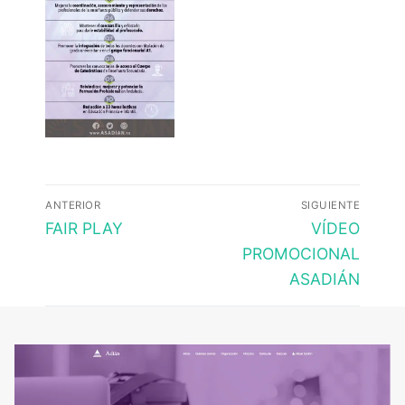
Navegación
ANTERIOR
SIGUIENTE
de
Entrada
Entrada
FAIR PLAY
VÍDEO
anterior:
siguiente:
entradas
PROMOCIONAL
ASADIÁN