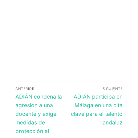
Navegación
ANTERIOR
SIGUIENTE
de
Entrada
Entrada
ADIÁN condena la
ADIÁN participa en
anterior:
siguiente:
entradas
agresión a una
Málaga en una cita
docente y exige
clave para el talento
medidas de
andaluz
protección al