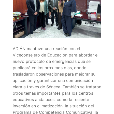
Quiénes somos
Delegaciones
Adián Almería
Noticias
Adián Cádiz
Enlaces
Adián Córdoba
Consejería de Educación
ADIÁN mantuvo una reunión con el
Contacto
Viceconsejero de Educación para abordar el
Adián Granada
FEDADi
Hazte Socio
nuevo protocolo de emergencias que se
publicará en los próximos días, donde
Adián Huelva
Normativa ADIDE
trasladaron observaciones para mejorar su
aplicación y garantizar una comunicación
Adián Jaén
Aula Virtual de Formación del Profesorado
clara a través de Séneca. También se trataron
Adián Málaga
Portal AVERROES
otros temas importantes para los centros
educativos andaluces, como la reciente
Adián Sevilla
Portal SÉNECA
inversión en climatización, la situación del
Programa de Competencia Comunicativa, la