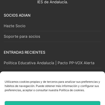
IES de Andalucía.
SOCIOS ADIAN
Hazte Socio
Soporte para socios
ENTRADAS RECIENTES
Política Educativa Andalucía | Pacto PP-VOX Alerta
2 agosto, 2026
Utilizamos cookies propias y de terceros para analizar sus preferencias y
hábitos de navegación. Puede obtener más información y configurar sus
LEGAL Y SOPORTE
preferencias, aceptar o consultar nuestra Política de cookies.
Aviso Legal