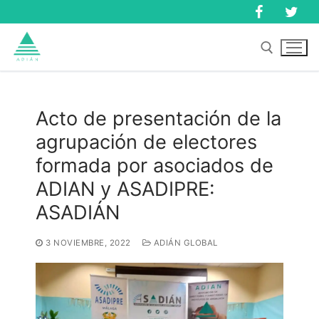
Ir
al
contenido
Buscar:
Acto de presentación de la
agrupación de electores
Buscar:
formada por asociados de
ADIAN y ASADIPRE:
ASADIÁN
3 NOVIEMBRE, 2022
ADIÁN GLOBAL
Inicio