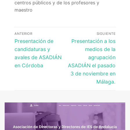
centros públicos y de los profesores y
maestro
Navegación
ANTERIOR
SIGUIENTE
de
Entrada
Entrada
Presentación de
Presentación a los
anterior:
siguiente:
entradas
candidaturas y
medios de la
avales de ASADIÁN
agrupación
en Córdoba
ASADIÁN el pasado
3 de noviembre en
Málaga.