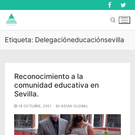
Ir
al
contenido
Etiqueta:
Delegacióneducaciónsevilla
Buscar:
Buscar:
Reconocimiento a la
comunidad educativa en
Sevilla.
18 OCTUBRE, 2021
ADIÁN GLOBAL
Inicio