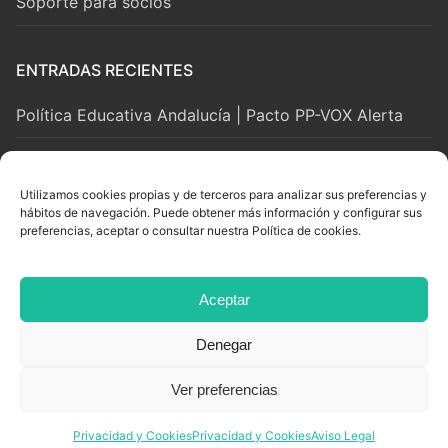
Soporte para socios
ENTRADAS RECIENTES
Política Educativa Andalucía | Pacto PP-VOX Alerta
2 agosto, 2026
Utilizamos cookies propias y de terceros para analizar sus preferencias y
hábitos de navegación. Puede obtener más información y configurar sus
LEGAL Y SOPORTE
preferencias, aceptar o consultar nuestra Política de cookies.
Aviso Legal
Aceptar
Privacidad y Cookies
Denegar
Ver preferencias
Copyright © 2026 Adian. Todos los derechos reservados.
Powered By
White Lion Studio
Privacidad y Cookies
Privacidad y Cookies
Aviso Legal