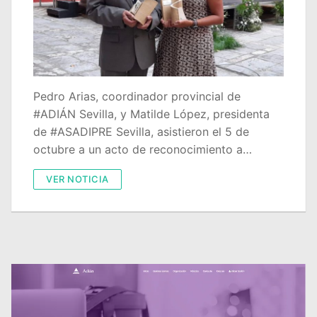
Quiénes somos
Delegaciones
Adián Almería
Noticias
Pedro Arias, coordinador provincial de
Adián Cádiz
Enlaces
#ADIÁN Sevilla, y Matilde López, presidenta
de #ASADIPRE Sevilla, asistieron el 5 de
Adián Córdoba
Consejería de Educación
Contacto
octubre a un acto de reconocimiento a…
Adián Granada
FEDADi
Hazte Socio
VER NOTICIA
Adián Huelva
Normativa ADIDE
Adián Jaén
Aula Virtual de Formación del Profesorado
Adián Málaga
Portal AVERROES
Adián Sevilla
Portal SÉNECA