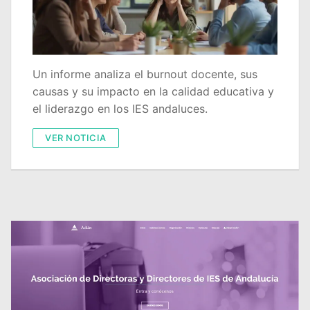
Quiénes somos
Delegaciones
Adián Almería
Noticias
Un informe analiza el burnout docente, sus
causas y su impacto en la calidad educativa y
Adián Cádiz
Enlaces
el liderazgo en los IES andaluces.
Adián Córdoba
Consejería de Educación
Contacto
VER NOTICIA
Adián Granada
FEDADi
Hazte Socio
Adián Huelva
Normativa ADIDE
Adián Jaén
Aula Virtual de Formación del Profesorado
Adián Málaga
Portal AVERROES
Adián Sevilla
Portal SÉNECA